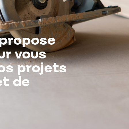
 propose
ur vous
vos projets
et de