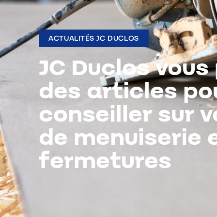
ACTUALITÉS JC DUCLOS
JC Duclos vous
des articles po
conseiller sur 
de menuiserie 
fermetures