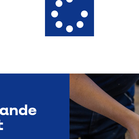
mande
t